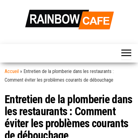
Skip
to
the
content
Rainbow
Votre Source
d'information
Café
Hebdomadaire
Pour La Vie
Quotidienne…
Accueil
»
Entretien de la plomberie dans les restaurants :
Comment éviter les problèmes courants de débouchage
Entretien de la plomberie dans
les restaurants : Comment
éviter les problèmes courants
de débouchage