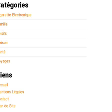
atégories
garette Electronique
mille
isirs
aison
anté
oyages
iens
cueil
ntions Légales
ntact
an de Site