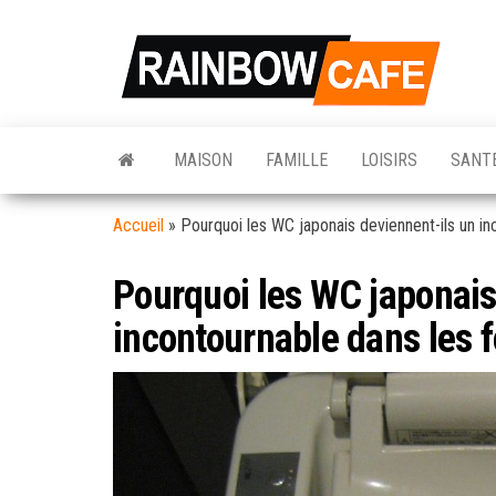
Skip
to
Rain
Votre So
the
d'inform
Café
Hebdoma
content
Pour La 
Quotidi
MAISON
FAMILLE
LOISIRS
SANT
Accueil
»
Pourquoi les WC japonais deviennent-ils un i
Pourquoi les WC japonais
incontournable dans les 