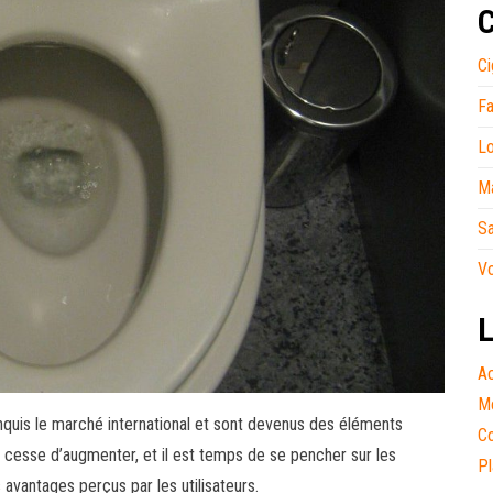
C
Ci
Fa
Lo
M
S
V
L
Ac
Me
nquis le marché international et sont devenus des éléments
Co
 cesse d’augmenter, et il est temps de se pencher sur les
Pl
 avantages perçus par les utilisateurs.