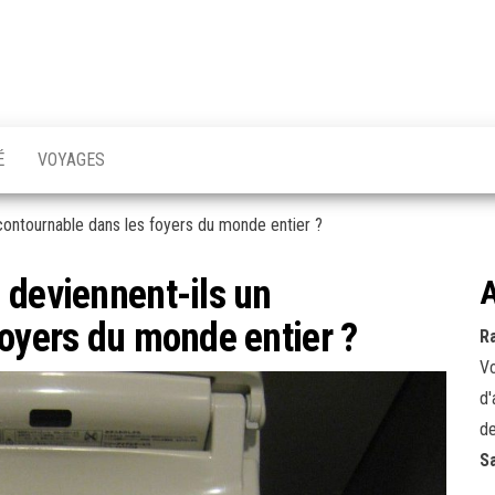
bow
urce
ation
daire
Vie
enne…
É
VOYAGES
ncontournable dans les foyers du monde entier ?
 deviennent-ils un
A
foyers du monde entier ?
R
Vo
d'
de
S