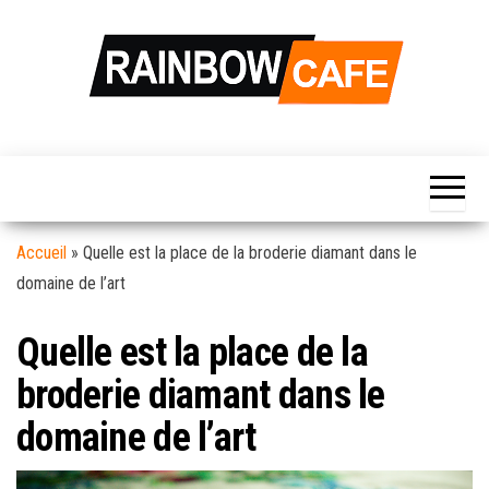
Skip
to
the
content
Rainbow
Votre Source
d'information
Café
Hebdomadaire
Pour La Vie
Quotidienne…
Accueil
»
Quelle est la place de la broderie diamant dans le
domaine de l’art
Quelle est la place de la
broderie diamant dans le
domaine de l’art