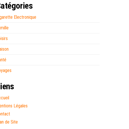
atégories
garette Electronique
mille
isirs
aison
anté
oyages
iens
cueil
ntions Légales
ntact
an de Site