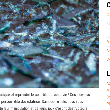
C
Ci
Fa
Lo
M
S
V
L
Ac
Me
ssique
et reprendre le contrôle de votre vie ! Ces individus
Co
ersonnalité dévastatrice. Dans cet article, nous vous
Pl
 leur manipulation et de leurs jeux d’esprit destructeurs.