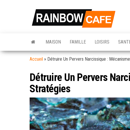
Skip
to
Rain
Votre So
the
d'inform
Café
Hebdoma
content
Pour La 
Quotidi
MAISON
FAMILLE
LOISIRS
SANT
Accueil
»
Détruire Un Pervers Narcissique : Mécanisme
Détruire Un Pervers Narc
Stratégies