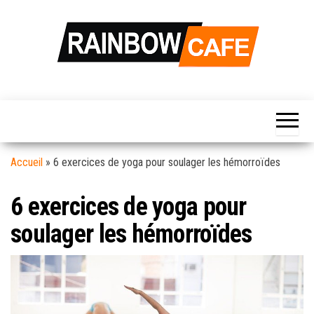
Skip
to
the
content
Rainbow
Votre Source
d'information
Café
Hebdomadaire
Pour La Vie
Quotidienne…
Accueil
»
6 exercices de yoga pour soulager les hémorroïdes
6 exercices de yoga pour
soulager les hémorroïdes