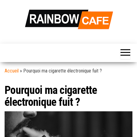
Skip
to
the
content
Rainbow
Votre Source
d'information
Café
Hebdomadaire
Pour La Vie
Quotidienne…
Accueil
»
Pourquoi ma cigarette électronique fuit ?
Pourquoi ma cigarette
électronique fuit ?