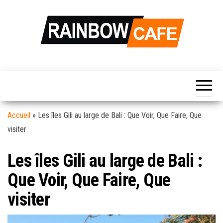
Skip
to
the
content
Rainbow
Votre Source
d'information
Café
Hebdomadaire
Pour La Vie
Quotidienne…
Accueil
»
Les îles Gili au large de Bali : Que Voir, Que Faire, Que
visiter
Les îles Gili au large de Bali :
Que Voir, Que Faire, Que
visiter